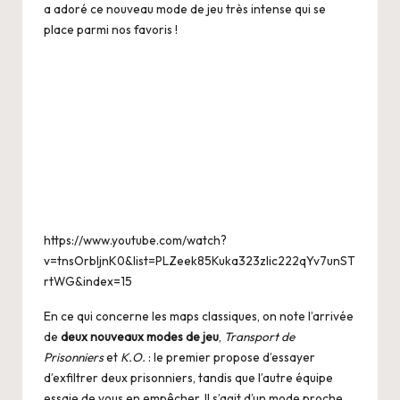
a adoré ce nouveau mode de jeu très intense qui se
place parmi nos favoris !
https://www.youtube.com/watch?
v=tnsOrbljnK0&list=PLZeek85Kuka323zlic222qYv7unST
rtWG&index=15
En ce qui concerne les maps classiques, on note l’arrivée
de
deux nouveaux modes de jeu
,
Transport de
Prisonniers
et
K.O.
: le premier propose d’essayer
d’exfiltrer deux prisonniers, tandis que l’autre équipe
essaie de vous en empêcher. Il s’agit d’un mode proche