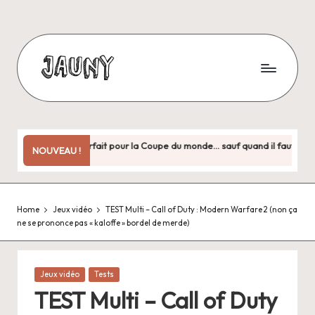
Skip
to
content
J
Bienvenue
chez
a
moi
u
!
y : le jeu parfait pour la Coupe du monde… sauf quand il faut vraiment y jo
NOUVEAU !
6
n
y
Home
Jeux vidéo
TEST Multi – Call of Duty : Modern Warfare 2 (non ça
.
ne se prononce pas « kaloffe » bordel de merde)
f
r
Posted
Jeux vidéo
Tests
in
TEST Multi – Call of Duty