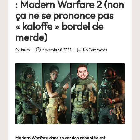
: Modern Warfare 2 (non
ça ne se prononce pas
« kaloffe » bordel de
merde)
By
Jauny
novembre 8, 2022
No Comments
Posted
by
Modern Warfare dans sa version rebootée
est