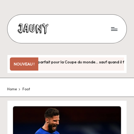
Skip
to
content
J
Bienvenue
chez
a
moi
u
!
Copa City : le jeu parfait pour la Coupe du monde… sauf quand il faut vrai
NOUVEAU !
juin 30, 2026
n
y
Home
Foot
.
f
r