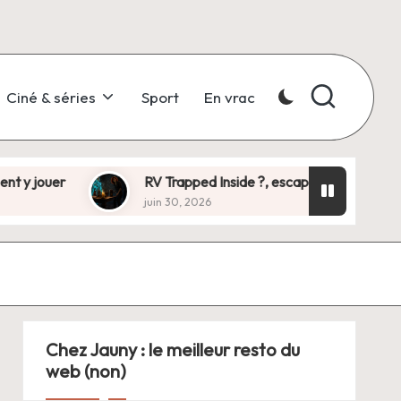
Ciné & séries
Sport
En vrac
 jouer
RV Trapped Inside ?, escape game with benefit
juin 30, 2026
Chez Jauny : le meilleur resto du
web (non)