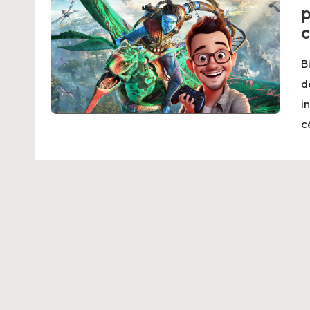
p
c
B
d
i
c