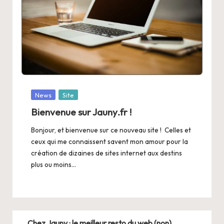
Posted
News
Site
in
Bienvenue sur Jauny.fr !
Bonjour, et bienvenue sur ce nouveau site ! Celles et
ceux qui me connaissent savent mon amour pour la
création de dizaines de sites internet aux destins
plus ou moins…
Chez Jauny : le meilleur resto du web (non)