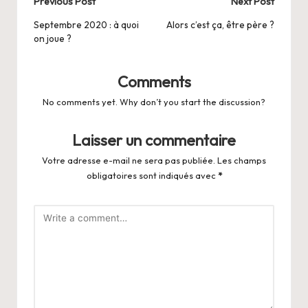
Post
Previous Post
Next Post
navigation
Septembre 2020 : à quoi
Alors c’est ça, être père ?
on joue ?
Comments
No comments yet. Why don’t you start the discussion?
Laisser un commentaire
Votre adresse e-mail ne sera pas publiée.
Les champs
obligatoires sont indiqués avec
*