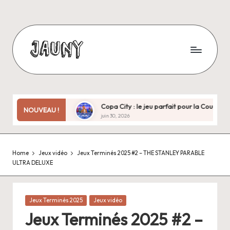
Skip
to
content
J
Bienvenue
chez
a
moi
u
!
e ans plus tard
Copa City : le jeu parfait pour la Coupe du monde
NOUVEAU !
juin 30, 2026
n
y
Home
Jeux vidéo
Jeux Terminés 2025 #2 – THE STANLEY PARABLE
.
ULTRA DELUXE
f
r
Posted
Jeux Terminés 2025
Jeux vidéo
in
Jeux Terminés 2025 #2 –