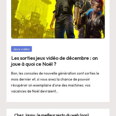
Posted
Jeux vidéo
in
Les sorties jeux vidéo de décembre : on
joue à quoi ce Noël ?
Bon, les consoles de nouvelle génération sont sorties le
mois dernier et, si vous avez la chance de pouvoir
récupérer un exemplaire d'une des machines, vos
vacances de Noël devraient…
Chez Jauny : le meilleur resto du web (non)