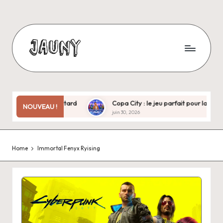
Skip
to
content
J
Bienvenue
chez
a
moi
u
!
es treize ans plus tard
Copa City : le jeu parfait pour la Coupe 
NOUVEAU !
juin 30, 2026
n
y
Home
Immortal Fenyx Ryising
.
f
r