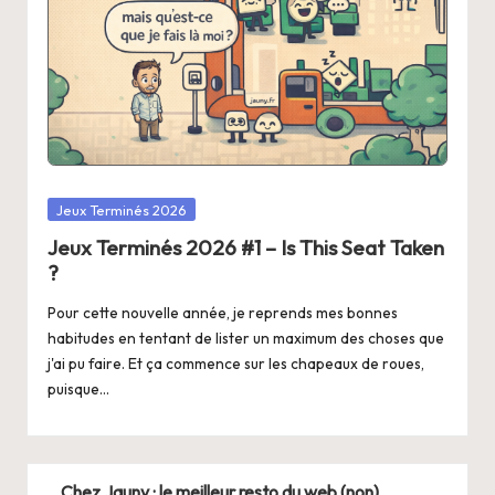
Posted
Jeux Terminés 2026
in
Jeux Terminés 2026 #1 – Is This Seat Taken
?
Pour cette nouvelle année, je reprends mes bonnes
habitudes en tentant de lister un maximum des choses que
j'ai pu faire. Et ça commence sur les chapeaux de roues,
puisque…
Chez Jauny : le meilleur resto du web (non)