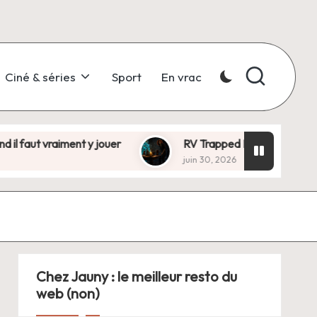
Ciné & séries
Sport
En vrac
aut vraiment y jouer
RV Trapped Inside ?, escape gam
juin 30, 2026
Chez Jauny : le meilleur resto du
web (non)