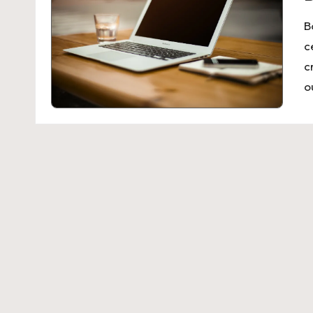
B
c
c
o