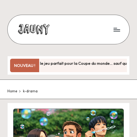
Skip
to
content
J
Bienvenue
chez
a
moi
u
!
Copa City : le jeu parfait pour la Coupe du monde… sauf quand il fau
NOUVEAU !
juin 30, 2026
n
y
Home
k-drama
.
f
r