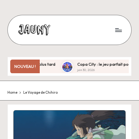
Skip
to
content
J
Bienvenue
chez
a
moi
u
!
irates treize ans plus tard
Copa City : le jeu parfait pour la C
NOUVEAU !
juin 30, 2026
n
y
Home
Le Voyage de Chihiro
.
f
r