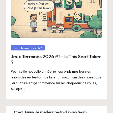
Posted
Jeux Terminés 2026
in
Jeux Terminés 2026 #1 – Is This Seat Taken
?
Pour cette nouvelle année, je reprends mes bonnes
habitudes en tentant de lister un maximum des choses que
j'ai pu faire. Et ça commence sur les chapeaux de roues,
puisque…
Chez Jauny : le meilleur resto du web (non)