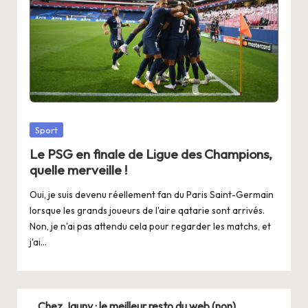
Posted
Sport
in
Le PSG en finale de Ligue des Champions,
quelle merveille !
Oui, je suis devenu réellement fan du Paris Saint-Germain
lorsque les grands joueurs de l'aire qatarie sont arrivés.
Non, je n'ai pas attendu cela pour regarder les matchs, et
j'ai…
Chez Jauny : le meilleur resto du web (non)