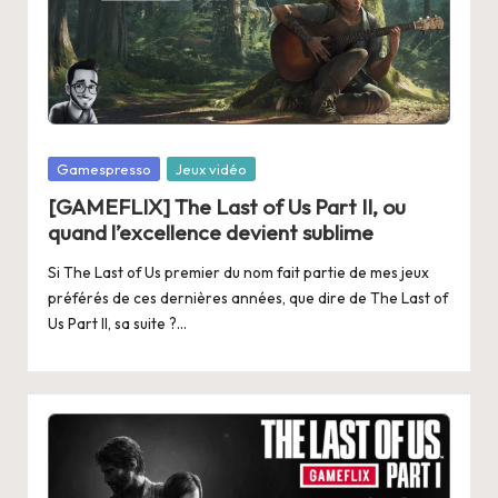
Posted
Gamespresso
Jeux vidéo
in
[GAMEFLIX] The Last of Us Part II, ou
quand l’excellence devient sublime
Si The Last of Us premier du nom fait partie de mes jeux
préférés de ces dernières années, que dire de The Last of
Us Part II, sa suite ?…