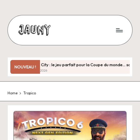
Skip
to
content
J
Bienvenue
chez
a
moi
u
!
Copa City : le jeu parfait pour la Coupe du monde… sauf quand il
NOUVEAU !
juin 30, 2026
n
y
Home
Tropico
.
f
r