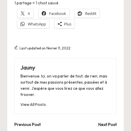
1 partage = 1 chiot sauvé
X
Facebook
Reddit
WhatsApp
Plus
Last updated on février 11, 2022
Jauny
Bienvenue. Ici, on va parler de tout, de rien, mais
surtout de mes passions présentes, passées et à
venir. J'espère que vous lirez ce que vous allez
trouver.
View All Posts
Post
Previous Post
Next Post