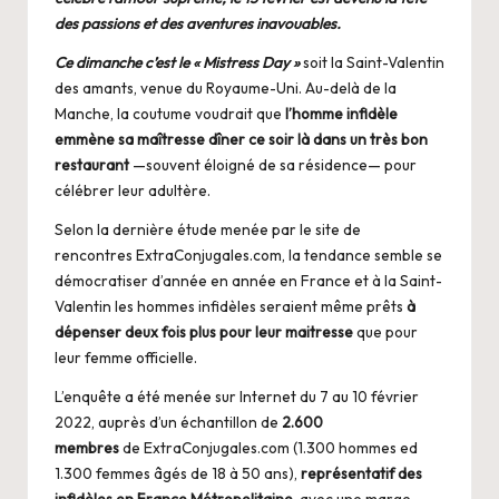
des passions et des aventures inavouables.
Ce dimanche c’est le « Mistress Day »
soit la Saint-Valentin
des amants, venue du Royaume-Uni. Au-delà de la
Manche, la coutume voudrait que
l’homme infidèle
emmène sa maîtresse dîner ce soir là dans un très bon
restaurant
—souvent éloigné de sa résidence— pour
célébrer leur adultère.
Selon la dernière étude menée par le site de
rencontres
ExtraConjugales.com
, la tendance semble se
démocratiser d’année en année en France et à la Saint-
Valentin les hommes infidèles seraient même prêts
à
dépenser deux fois plus pour leur maitresse
que pour
leur femme officielle.
L’enquête a été menée sur Internet du 7 au 10 février
2022, auprès d’un échantillon de
2.600
membres
de
ExtraConjugales.com
(1.300 hommes ed
1.300 femmes âgés de 18 à 50 ans),
représentatif des
infidèles en France Métropolitaine
, avec une marge