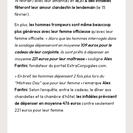
14 février) avec leur amant(e) et
18,31 % des infidèles
fêteront leur amour clandestin le lendemain
(le 15
février).
En plus,
les hommes trompeurs sont même beaucoup
plus généreux avec leur femme officieuse
qu’avec leur
femme officielle.
« Alors que les hommes interrogés dans
le sondage dépenseront en moyenne
109 euros pour le
cadeau de leur conjointe
, ils sont prêts à dépenser en
moyenne
221 euros pour leur maîtresse
»
souligne
Alex
Fantini
, fondateur du portail
ExtraConjugales.com
.
« En bref, les hommes dépensent 2 fois plus lors du
“Mistress Day” que pour leur femme »
remarque
Alex
Fantini
. Selon l’enquête, entre le cadeau, le dîner aux
chandelles et la chambre d’hôtel,
les infidèles prévoient
de dépenser en moyenne 476 euros
contre seulement
221 euros pour leur femme.