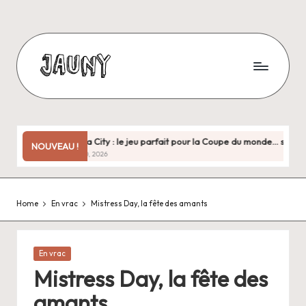
Skip
to
content
J
Bienvenue
chez
a
moi
u
!
Copa City : le jeu parfait pour la Coupe du monde… sauf quand il 
NOUVEAU !
juin 30, 2026
n
y
Home
En vrac
Mistress Day, la fête des amants
.
f
r
Posted
En vrac
in
Mistress Day, la fête des
amants