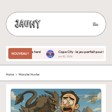
Skip
to
content
J
Bienvenue
chez
a
moi
u
!
es treize ans plus tard
Copa City : le jeu parfait pour la Coupe 
NOUVEAU !
juin 30, 2026
n
y
Home
Monster Hunter
.
f
r