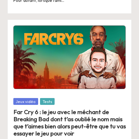
Pour autant, lorsque l'ami…
Posted
Jeux vidéo
Tests
in
Far Cry 6 : le jeu avec le méchant de
Breaking Bad dont t’as oublié le nom mais
que t’aimes bien alors peut-être que tu vas
essayer le jeu pour voir