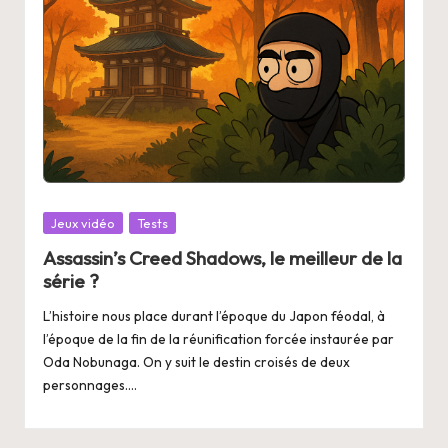
Posted
Jeux vidéo
Tests
in
Assassin’s Creed Shadows, le meilleur de la
série ?
L’histoire nous place durant l’époque du Japon féodal, à
l’époque de la fin de la réunification forcée instaurée par
Oda Nobunaga. On y suit le destin croisés de deux
personnages.…