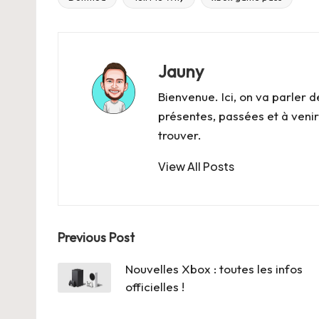
Tags:
Jauny
Bienvenue. Ici, on va parler d
présentes, passées et à venir
trouver.
View All Posts
Post
Previous Post
navigation
Nouvelles Xbox : toutes les infos
officielles !