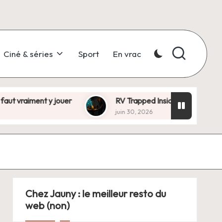
Ciné & séries
Sport
En vrac
 y jouer
RV Trapped Inside ?, escape game with benef
juin 30, 2026
Chez Jauny : le meilleur resto du
web (non)