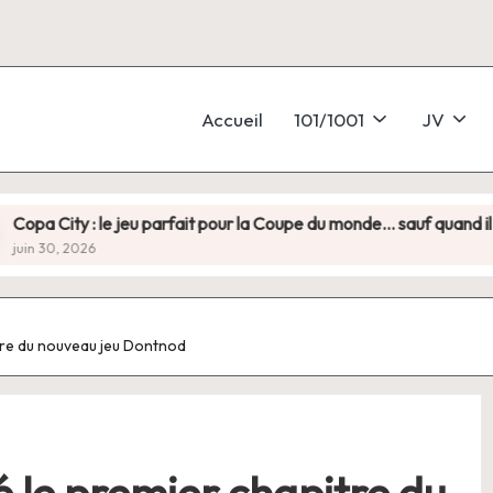
Accueil
101/1001
JV
 le jeu parfait pour la Coupe du monde… sauf quand il faut vraiment
pitre du nouveau jeu Dontnod
té le premier chapitre du