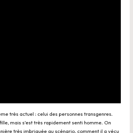
me très actuel : celui des personnes transgenres.
 fille, mais s’est très rapidement senti homme. On
anière très imbriquée au scénario, comment il a vécu