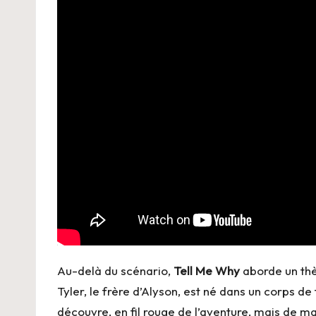
Au-delà du scénario,
Tell Me Why
aborde un thè
Tyler, le frère d’Alyson, est né dans un corps de
découvre, en fil rouge de l’aventure, mais de m