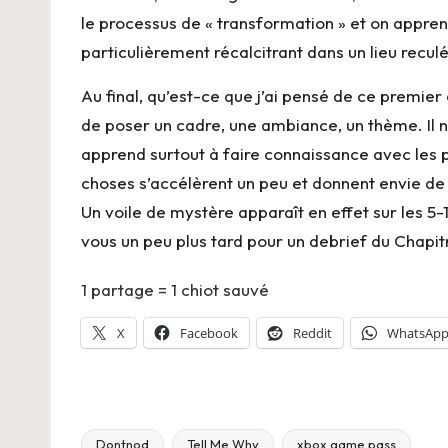
le processus de « transformation » et on appren
particulièrement récalcitrant dans un lieu recul
Au final, qu’est-ce que j’ai pensé de ce premie
de poser un cadre, une ambiance, un thème. Il
apprend surtout à faire connaissance avec les pe
choses s’accélèrent un peu et donnent envie de
Un voile de mystère apparaît en effet sur les 5-
vous un peu plus tard pour un debrief du Chapitr
1 partage = 1 chiot sauvé
X
Facebook
Reddit
WhatsAp
Dontnod
Tell Me Why
xbox game pass