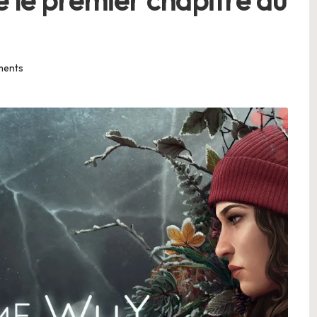
d
ments