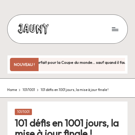
Skip
to
content
J
Bienvenue
chez
a
moi
u
!
e jeu parfait pour la Coupe du monde… sauf quand il faut vraiment y jouer
NOUVEAU !
n
y
Home
101/1001
101 défis en 1001 jours, la mise à jour finale !
.
f
r
Posted
101/1001
in
101 défis en 1001 jours, la
mise à jour finale !