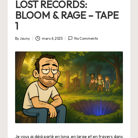
LOST RECORDS:
BLOOM & RAGE – TAPE
1
By
Jauny
mars 6, 2025
No Comments
Posted
by
Je vous ai déjà parlé en long, en large et en travers dans