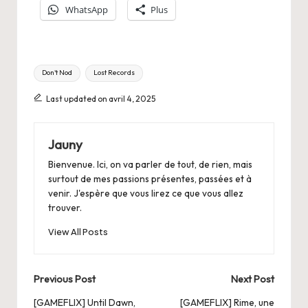
WhatsApp
Plus
Tags:
Don't Nod
Lost Records
Last updated on avril 4, 2025
Jauny
Bienvenue. Ici, on va parler de tout, de rien, mais
surtout de mes passions présentes, passées et à
venir. J'espère que vous lirez ce que vous allez
trouver.
View All Posts
Post
Previous Post
Next Post
navigation
[GAMEFLIX] Until Dawn,
[GAMEFLIX] Rime, une