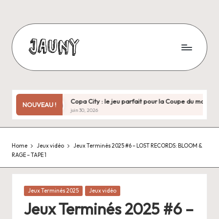
Skip
to
content
J
Bienvenue
chez
a
moi
u
!
s tard
Copa City : le jeu parfait pour la Coupe du monde… sauf q
NOUVEAU !
juin 30, 2026
n
y
Home
Jeux vidéo
Jeux Terminés 2025 #6 – LOST RECORDS: BLOOM &
.
RAGE – TAPE 1
f
r
Posted
Jeux Terminés 2025
Jeux vidéo
in
Jeux Terminés 2025 #6 –