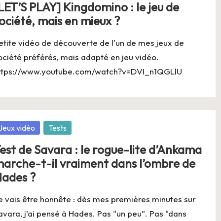
LET’S PLAY] Kingdomino : le jeu de
ociété, mais en mieux ?
etite vidéo de découverte de l'un de mes jeux de
ociété préférés, mais adapté en jeu vidéo.
ttps://www.youtube.com/watch?v=DVI_n1QGLlU
osted
Jeux vidéo
Tests
est de Savara : le rogue-lite d’Ankama
arche-t-il vraiment dans l’ombre de
ades ?
e vais être honnête : dès mes premières minutes sur
avara, j’ai pensé à Hades. Pas “un peu”. Pas “dans