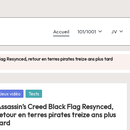
Accueil
101/1001
JV
ag Resynced, retour en terres pirates treize ans plus tard
t pour la Coupe du monde… sauf quand il faut vraiment y jouer
cape game with benefits
osted
Jeux vidéo
Tests
arcade qui dunke fort, mais qui manque un peu de jambes
ssassin’s Creed Black Flag Resynced,
Nintendo Switch : toujours plus de tracteurs, toujours moins de vie
etour en terres pirates treize ans plus
ard
n Collection (Switch 2) : un voyage dans les années 90 qui ne de