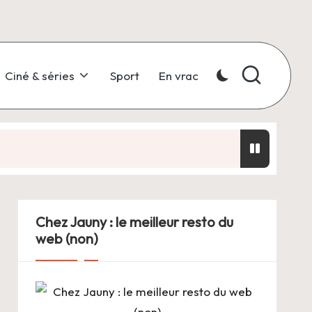
Ciné & séries
Sport
En vrac
Chez Jauny : le meilleur resto du
web (non)
 sociale
mande même plus de souffler dans la cartouche