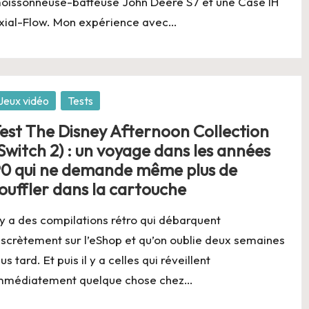
oissonneuse-batteuse John Deere S7 et une Case IH
xial-Flow. Mon expérience avec…
osted
Jeux vidéo
Tests
est The Disney Afternoon Collection
Switch 2) : un voyage dans les années
0 qui ne demande même plus de
ouffler dans la cartouche
l y a des compilations rétro qui débarquent
iscrètement sur l’eShop et qu’on oublie deux semaines
lus tard. Et puis il y a celles qui réveillent
mmédiatement quelque chose chez…