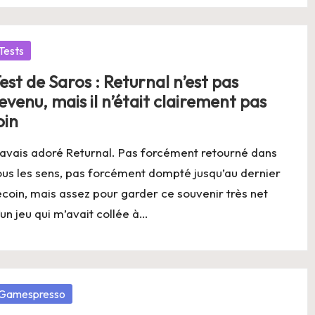
osted
Tests
est de Saros : Returnal n’est pas
evenu, mais il n’était clairement pas
oin
’avais adoré Returnal. Pas forcément retourné dans
ous les sens, pas forcément dompté jusqu’au dernier
ecoin, mais assez pour garder ce souvenir très net
’un jeu qui m’avait collée à…
osted
Gamespresso