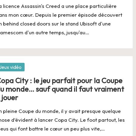
a licence Assassin's Creed a une place particulière
’est pas revenu, mais il n’était clairement pas loin
ans mon cœur. Depuis le premier épisode découvert
n behind closed doors sur le stand Ubisoft d'une
: le jeu de société, mais en mieux ?
amescom d'un autre temps, jusqu'au…
e-lite d’Ankama marche-t-il vraiment dans l’ombre de Hades ?
norme fantasme masculin… et ça marche beaucoup trop bien
osted
Jeux vidéo
opa City : le jeu parfait pour la Coupe
u monde… sauf quand il faut vraiment
 jouer
n pleine Coupe du monde, il y avait presque quelque
hose d’évident à lancer Copa City. Le foot partout, les
leus qui font battre le cœur un peu plus vite,…